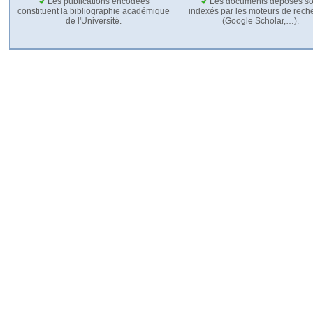
Les publications encodées
Les documents déposés so
constituent la bibliographie académique
indexés par les moteurs de rech
de l'Université.
(Google Scholar,…).