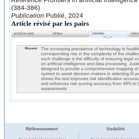
(384-386)
Publication
Publié, 2024
Article révisé par les pairs
ACCÈS EN LIGNE
DÉTAILS
CONTENU
STATI
Résumé :
The increasing prevalence of technology in healthc
corresponding rise in the complexity of the challe
such challenge is the difficulty of ensuring legal 
on artificial intelligence and data processing. Just
designed to provide a comprehensive mapping of l
system to assist decision-makers in selecting AI p
shows the tool improves risk identification accur
and enhances risk scoring accuracy from 48% to
assessments.
Référencement
Visibilité