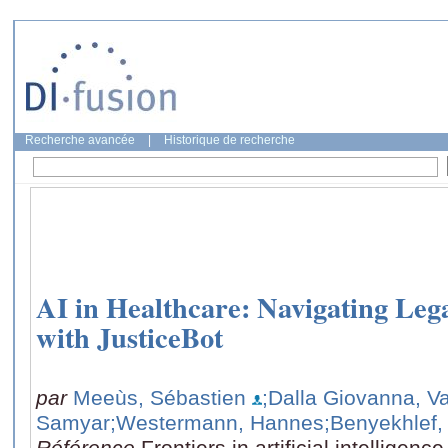
Recherche avancée
|
Historique de recherche
AI in Healthcare: Navigating Leg
with JusticeBot
par
Meeùs, Sébastien
;Dalla Giovanna, Va
Samyar
;Westermann, Hannes
;Benyekhlef,
Référence
Frontiers in artificial intelligen