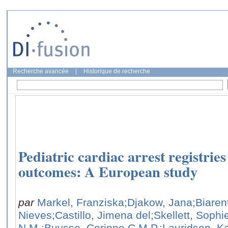
Recherche avancée
|
Historique de recherche
Pediatric cardiac arrest registries
outcomes: A European study
par
Markel, Franziska
;Djakow, Jana
;Biaren
Nieves
;Castillo, Jimena del
;Skellett, Sophi
N.M.
;Buysse, Corinne C.M.P.
;Lauridsen, K