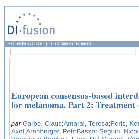
Recherche avancée
|
Historique de recherche
European consensus-based interdi
for melanoma. Part 2: Treatment 
par
Garbe, Claus
;Amaral, Teresa
;Peris, Ke
Axel
;Arenberger, Petr
;Basset-Seguin, Nico
Véronique
;Brochez, Lieve
;Del Marmol, Vér