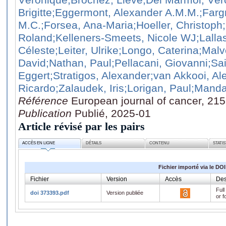
Brigitte
;Eggermont, Alexander A.M.M.
;Farg
M.C.
;Forsea, Ana-Maria
;Hoeller, Christoph
Roland
;Kelleners-Smeets, Nicole WJ
;Lalla
Céleste
;Leiter, Ulrike
;Longo, Caterina
;Malv
David
;Nathan, Paul
;Pellacani, Giovanni
;Sa
Eggert
;Stratigos, Alexander
;van Akkooi, Al
Ricardo
;Zalaudek, Iris
;Lorigan, Paul
;Manda
Référence
European journal of cancer, 21
Publication
Publié, 2025-01
Article révisé par les pairs
ACCÈS EN LIGNE
DÉTAILS
CONTENU
STATI
Fichier importé via le DOI
Fichier
Version
Accès
Des
Full
doi 373393.pdf
Version publiée
or f