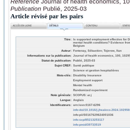
Référence
Journal of health economics, 1
Publication
Publié, 2025-03
Article révisé par les pairs
ACCÈS EN LIGNE
DÉTAILS
CONTENU
STATI
Titre:
Is supported employment effective for Di
mental health conditions? Evidence fro
Belgium
Auteur:
Fontenay, Sébastien; Tojerow, Ilan
Informations sur la publication:
Journal of health economics, 100, 1029
Statut de publication:
Publié, 2025-03
Sujet CREF:
Santé publique
Science et gestion hospitalières
Mots-clés:
Disability Insurance
Employment support
Mental health
Randomized experiment
Note générale:
SCOPUS: ar.j
Langue:
Anglais
Identificateurs:
urn:issn:0167-6296
info:doi/10.1016/j.jhealeco.2024.102958
info:pii/S0167629624001036
info:scp/85213253117
info:pmid/39733519