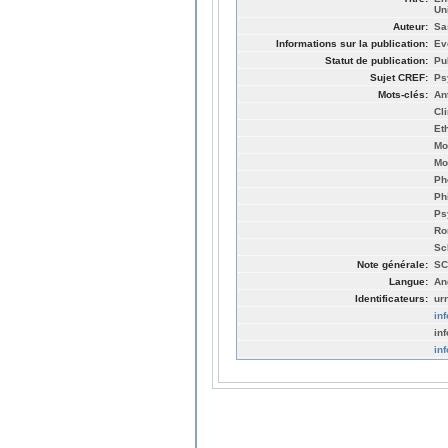
Un
Auteur:
Sa
Informations sur la publication:
Ev
Statut de publication:
Pu
Sujet CREF:
Ps
Mots-clés:
An
Cl
Et
Mo
Mo
Ph
Ph
Ps
Ro
Sc
Note générale:
SC
Langue:
An
Identificateurs:
ur
in
in
in