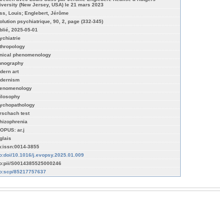
iversity (New Jersey, USA) le 21 mars 2023
ss, Louis; Englebert, Jérôme
olution psychiatrique, 90, 2, page (332-345)
blié, 2025-05-01
ychiatrie
thropology
inical phenomenology
hnography
dern art
dernism
enomenology
ilosophy
ychopathology
rschach test
hizophrenia
OPUS: ar.j
glais
n:issn:0014-3855
fo:doi/10.1016/j.evopsy.2025.01.009
fo:pii/S0014385525000246
fo:scp/85217757637