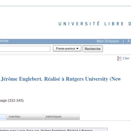
herche
Mon DI-fusion
|
À 
Passe-partout
Citer
r Jérôme Englebert. Réalisé à Rutgers University (New
 page (332-345)
CONTENU
STATISTIQUES
tretien avec Louis Sass par Jérôme Englebert. Réalisé à Rutgers