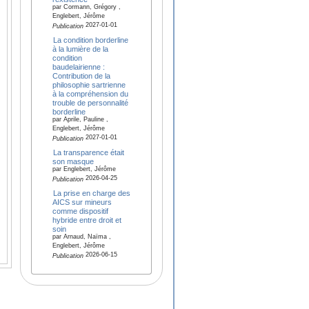
par Cormann, Grégory ,
Englebert, Jérôme
2027-01-01
Publication
La condition borderline
à la lumière de la
condition
baudelairienne :
Contribution de la
philosophie sartrienne
à la compréhension du
trouble de personnalité
borderline
par Aprile, Pauline ,
Englebert, Jérôme
2027-01-01
Publication
La transparence était
son masque
par Englebert, Jérôme
2026-04-25
Publication
La prise en charge des
AICS sur mineurs
comme dispositif
hybride entre droit et
soin
par Arnaud, Naïma ,
Englebert, Jérôme
2026-06-15
Publication