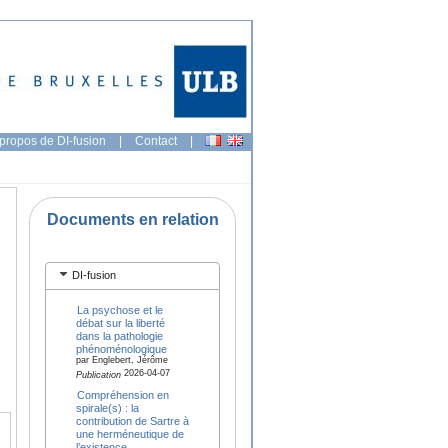
propos de DI-fusion
|
Contact
|
Documents en relation
DI-fusion
La psychose et le
débat sur la liberté
dans la pathologie
phénoménologique
par Englebert, Jérôme
2026-04-07
Publication
Compréhension en
spirale(s) : la
contribution de Sartre à
une herméneutique de
l’existence