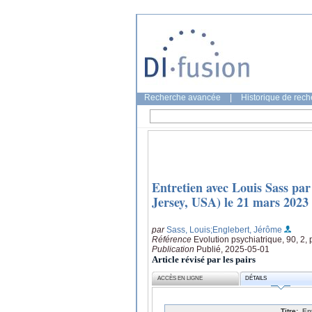
Recherche avancée
|
Historique de rec
Entretien avec Louis Sass pa
Jersey, USA) le 21 mars 2023
par
Sass, Louis
;Englebert, Jérôme
Référence
Evolution psychiatrique, 90, 2,
Publication
Publié, 2025-05-01
Article révisé par les pairs
ACCÈS EN LIGNE
DÉTAILS
Titre:
En