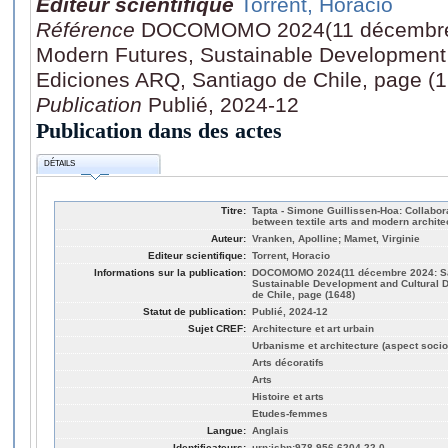
Editeur scientifique
Torrent, Horacio
Référence
DOCOMOMO 2024(11 décembre 2
Modern Futures, Sustainable Development a
Ediciones ARQ, Santiago de Chile, page (
Publication
Publié, 2024-12
Publication dans des actes
DÉTAILS
Titre:
Tapta - Simone Guillissen-Hoa: Collabo
between textile arts and modern archite
Auteur:
Vranken, Apolline; Mamet, Virginie
Editeur scientifique:
Torrent, Horacio
Informations sur la publication:
DOCOMOMO 2024(11 décembre 2024: Sant
Sustainable Development and Cultural D
de Chile, page (1648)
Statut de publication:
Publié, 2024-12
Sujet CREF:
Architecture et art urbain
Urbanisme et architecture (aspect socio
Arts décoratifs
Arts
Histoire et arts
Etudes-femmes
Langue:
Anglais
Identificateurs:
urn:isbn:978-956-6204-22-0