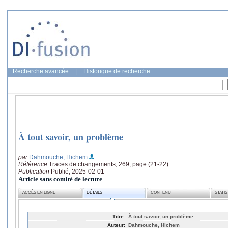
Recherche avancée
|
Historique de recherche
À tout savoir, un problème
par
Dahmouche, Hichem
Référence
Traces de changements, 269, page (21-22)
Publication
Publié, 2025-02-01
Article sans comité de lecture
ACCÈS EN LIGNE
DÉTAILS
CONTENU
STATI
Titre:
À tout savoir, un problème
Auteur:
Dahmouche, Hichem