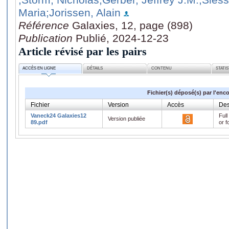
Maria
;Jorissen, Alain
Référence
Galaxies, 12, page (898)
Publication
Publié, 2024-12-23
Article révisé par les pairs
ACCÈS EN LIGNE
DÉTAILS
CONTENU
STATI
Fichier(s) déposé(s) par l'enc
Fichier
Version
Accès
Des
Vaneck24 Galaxies12
Full
Version publiée
89.pdf
or f