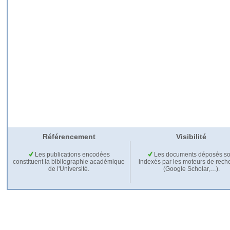
Référencement
Visibilité
Les publications encodées
Les documents déposés so
constituent la bibliographie académique
indexés par les moteurs de rech
de l'Université.
(Google Scholar,…).