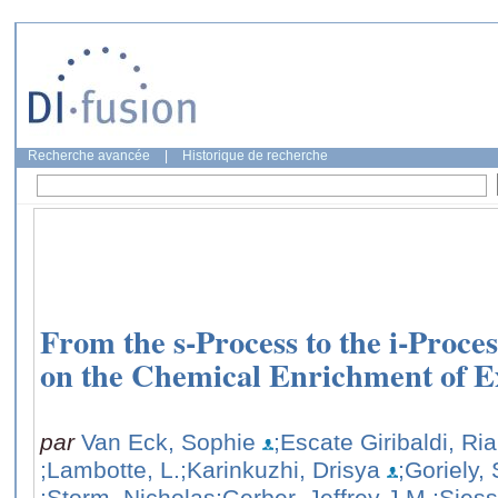
Recherche avancée
|
Historique de recherche
From the s-Process to the i-Proce
on the Chemical Enrichment of Ex
par
Van Eck, Sophie
;Escate Giribaldi, Ri
;Lambotte, L.
;Karinkuzhi, Drisya
;Goriely,
;Storm, Nicholas
;Gerber, Jeffrey J.M.
;Siess