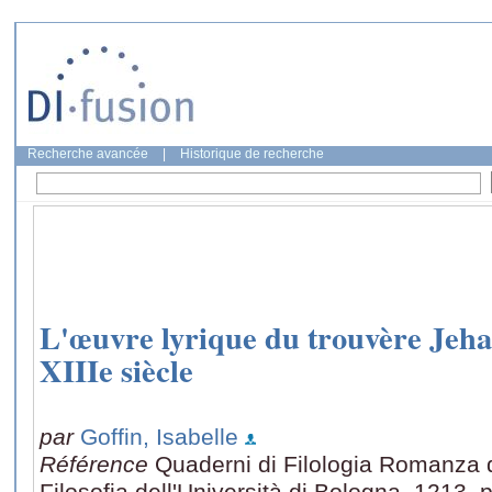
Recherche avancée
|
Historique de recherche
L'œuvre lyrique du trouvère Jeha
XIIIe siècle
par
Goffin, Isabelle
Référence
Quaderni di Filologia Romanza d
Filosofia dell'Università di Bologna, 1213,