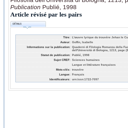
Publication
Publié, 1998
Article révisé par les pairs
DÉTAILS
Titre:
L'œuvre lyrique du trouvère Jehan le Cuv
Auteur:
Goffin, Isabelle
Informations sur la publication:
Quaderni di Filologia Romanza della Faco
dell'Università di Bologna, 1213, page (
Statut de publication:
Publié, 1998
Sujet CREF:
Sciences humaines
Langue et littérature françaises
Mots-clés:
trouvère
Langue:
Français
Identificateurs:
urn:issn:1722-7097