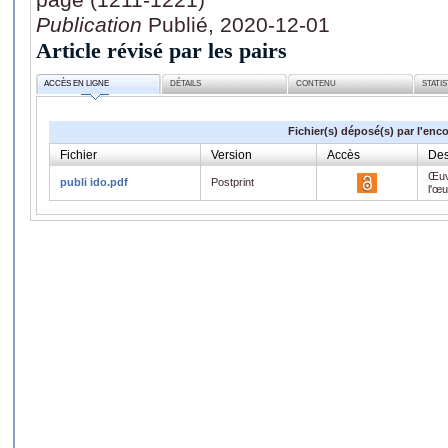
Publication
Publié, 2020-12-01
Article révisé par les pairs
ACCÈS EN LIGNE
DÉTAILS
CONTENU
STATI
Fichier(s) déposé(s) par l'enc
Fichier
Version
Accès
Des
Œuv
publi ido.pdf
Postprint
l'œ