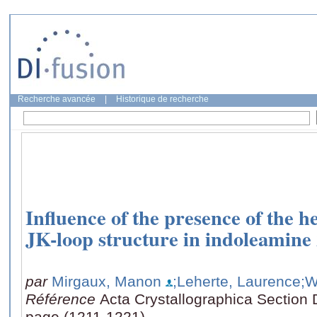
Recherche avancée
|
Historique de recherche
Influence of the presence of the h
JK-loop structure in indoleamine 
par
Mirgaux, Manon
;Leherte, Laurence
;W
Référence
Acta Crystallographica Section D
page (1211-1221)