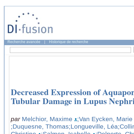
Recherche avancée
|
Historique de recherche
Decreased Expression of Aquapori
Tubular Damage in Lupus Nephri
par
Melchior, Maxime
;Van Eycken, Marie
;Duquesne, Thomas
;Longueville, Léa
;Coll
Christine
;Salmon, Isabelle
;Delporte, Chr