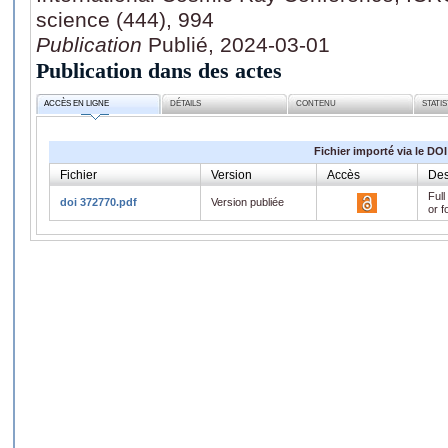
science (444), 994
Publication
Publié, 2024-03-01
Publication dans des actes
ACCÈS EN LIGNE
DÉTAILS
CONTENU
STATI
Fichier importé via le DOI
Fichier
Version
Accès
Des
Full
doi 372770.pdf
Version publiée
or f