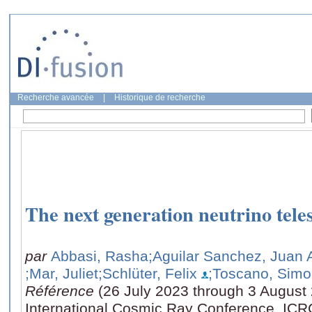
Recherche avancée
|
Historique de recherche
The next generation neutrino tel
par
Abbasi, Rasha
;Aguilar Sanchez, Juan 
;Mar, Juliet
;Schlüter, Felix
;Toscano, Sim
Référence
(26 July 2023 through 3 August
International Cosmic Ray Conference, ICR