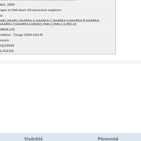
blié, 2009
ngue et littérature d'expression anglaise
 p.
AB1,HAAR1,HAAR5A-A,HAAR5A-C,HAAR5A-F,HAAR5A-P,HAAR5A-
HAAR5A-T,HAAR5A-U,MUSI1,PHIL1,PHIL1-S,RELA1
RM-B-135
 édition - Tirage 2009-10/1-R
ançais
01Q/10945
L-012110
Visibilité
Pérennité