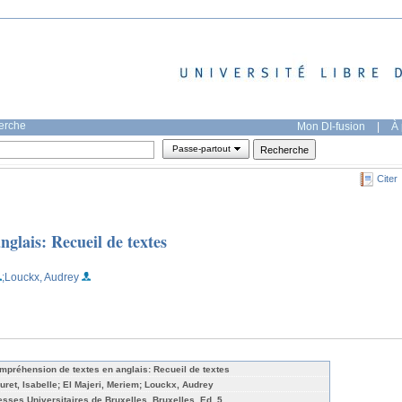
herche
Mon DI-fusion
|
À 
Passe-partout
Citer
glais: Recueil de textes
;Louckx, Audrey
mpréhension de textes en anglais: Recueil de textes
uret, Isabelle; El Majeri, Meriem; Louckx, Audrey
esses Universitaires de Bruxelles, Bruxelles, Ed. 5