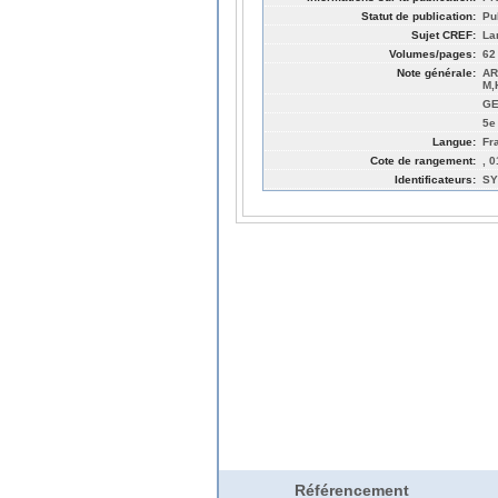
Statut de publication:
Pu
Sujet CREF:
La
Volumes/pages:
62
Note générale:
AR
M,
GE
5e
Langue:
Fr
Cote de rangement:
, 
Identificateurs:
SY
Référencement