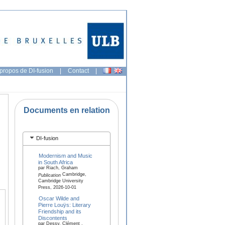
propos de DI-fusion
|
Contact
|
Documents en relation
DI-fusion
Modernism and Music
in South Africa
par Riach, Graham
Cambridge,
Publication
Cambridge University
Press, 2026-10-01
Oscar Wilde and
Pierre Louÿs: Literary
Friendship and its
Discontents
par Dessy, Clément ,