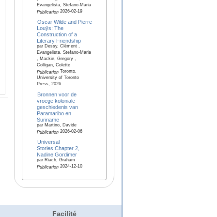
Evangelista, Stefano-Maria
2026-02-19
Publication
Oscar Wilde and Pierre
Louÿs: The
Construction of a
Literary Friendship
par Dessy, Clément ,
Evangelista, Stefano-Maria
, Mackie, Gregory ,
Colligan, Colette
Toronto,
Publication
University of Toronto
Press, 2026
Bronnen voor de
vroege koloniale
geschiedenis van
Paramaribo en
Suriname
par Martino, Davide
2026-02-06
Publication
Universal
Stories:Chapter 2,
Nadine Gordimer
par Riach, Graham
2024-12-10
Publication
Facilité