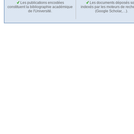
Les publications encodées
Les documents déposés so
constituent la bibliographie académique
indexés par les moteurs de rech
de l'Université.
(Google Scholar,…).