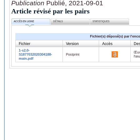
Publication
Publié, 2021-09-01
Article révisé par les pairs
ACCÈS EN LIGNE
DÉTAILS
STATISTIQUES
Fichier(s) déposé(s) par l'enc
Fichier
Version
Accès
Des
1-s2.0-
Œuv
S1877032020304188-
Postprint
l'œ
main.pdf