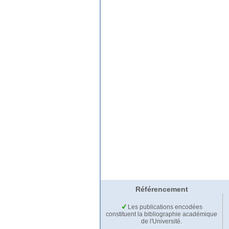
Référencement
Les publications encodées
constituent la bibliographie académique
de l'Université.