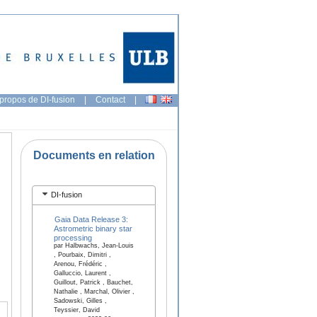
propos de DI-fusion
|
Contact
|
Documents en relation
DI-fusion
Gaia Data Release 3:
Astrometric binary star
processing
par Halbwachs, Jean-Louis
, Pourbaix, Dimitri ,
Arenou, Frédéric ,
Galluccio, Laurent ,
Guillout, Patrick , Bauchet,
Nathalie , Marchal, Olivier ,
Sadowski, Gilles ,
Teyssier, David