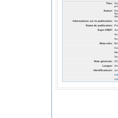
Titre:
Ga
pr
Auteur:
Go
Ha
Al
Informations sur la publication:
As
Statut de publication:
Pu
Sujet CREF:
As
As
Sc
Mots-clés:
Bi
Ca
Me
Te
Note générale:
SC
Langue:
An
Identificateurs:
ur
in
in