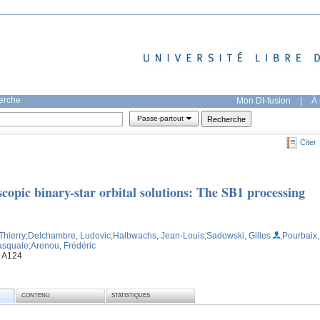
herche
Mon DI-fusion
|
À 
Passe-partout
Citer
copic binary-star orbital solutions: The SB1 processing
Thierry
;Delchambre, Ludovic
;Halbwachs, Jean-Louis
;Sadowski, Gilles
;Pourbaix,
asquale
;Arenou, Frédéric
, A124
CONTENU
STATISTIQUES