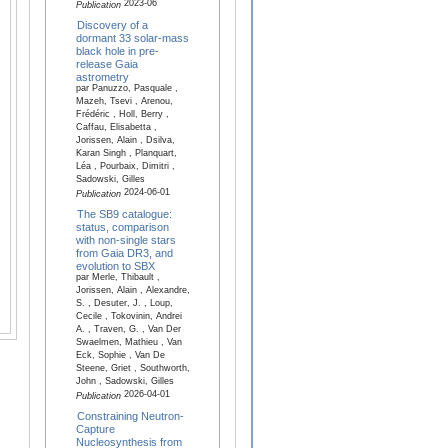
2023-06
Publication
Discovery of a
dormant 33 solar-mass
black hole in pre-
release Gaia
astrometry
par Panuzzo, Pasquale ,
Mazeh, Tsevi , Arenou,
Frédéric , Holl, Berry ,
Caffau, Elisabetta ,
Jorissen, Alain , Dsilva,
Karan Singh , Planquart,
Léa , Pourbaix, Dimitri ,
Sadowski, Gilles
2024-06-01
Publication
The SB9 catalogue:
status, comparison
with non-single stars
from Gaia DR3, and
evolution to SBX
par Merle, Thibault ,
Jorissen, Alain , Alexandre,
S. , Desuter, J. , Loup,
Cecile , Tokovinin, Andrei
A. , Traven, G. , Van Der
Swaelmen, Mathieu , Van
Eck, Sophie , Van De
Steene, Griet , Southworth,
John , Sadowski, Gilles
2026-04-01
Publication
Constraining Neutron-
Capture
Nucleosynthesis from