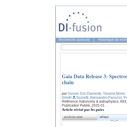
Recherche avancée
|
Historique de rec
Gaia Data Release 3: Spectros
chain
par
Gosset, Eric
;Damerdji, Yassine
;Morel, 
Dimitri
;Sozzetti, Alessandro
;Panuzzo, P
Référence
Astronomy & astrophysics, 693
Publication
Publié, 2025-01
Article révisé par les pairs
ACCÈS EN LIGNE
DÉTAILS