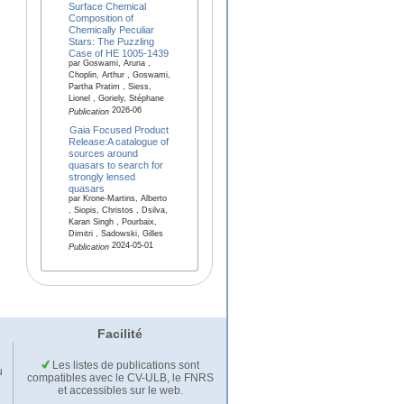
Surface Chemical
Composition of
Chemically Peculiar
Stars: The Puzzling
Case of HE 1005-1439
par Goswami, Aruna ,
Choplin, Arthur , Goswami,
Partha Pratim , Siess,
Lionel , Goriely, Stéphane
2026-06
Publication
Gaia Focused Product
Release:A catalogue of
sources around
quasars to search for
strongly lensed
quasars
par Krone-Martins, Alberto
, Siopis, Christos , Dsilva,
Karan Singh , Pourbaix,
Dimitri , Sadowski, Gilles
2024-05-01
Publication
Facilité
Les listes de publications sont
u
compatibles avec le CV-ULB, le FNRS
et accessibles sur le web.