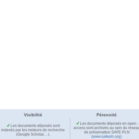
Visibilité
Pérennité
Les documents déposés en open-
Les documents déposés sont
access sont archivés au sein du résea
indexés par les moteurs de recherche
de préservation SAFE-PLN
(Google Scholar,…).
(www.safepln.org)
.