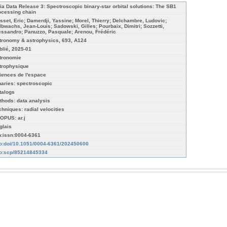
ia Data Release 3: Spectroscopic binary-star orbital solutions: The SB1
ocessing chain
sset, Eric; Damerdji, Yassine; Morel, Thierry; Delchambre, Ludovic;
lbwachs, Jean-Louis; Sadowski, Gilles; Pourbaix, Dimitri; Sozzetti,
essandro; Panuzzo, Pasquale; Arenou, Frédéric
tronomy & astrophysics, 693, A124
blié, 2025-01
tronomie
trophysique
iences de l'espace
naries: spectroscopic
talogs
thods: data analysis
chniques: radial velocities
OPUS: ar.j
glais
n:issn:0004-6361
fo:doi/10.1051/0004-6361/202450600
fo:scp/85214845334