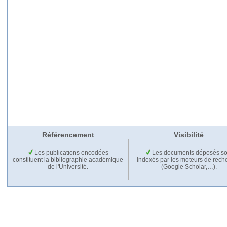
Référencement
Visibilité
Les publications encodées
Les documents déposés so
constituent la bibliographie académique
indexés par les moteurs de rech
de l'Université.
(Google Scholar,…).