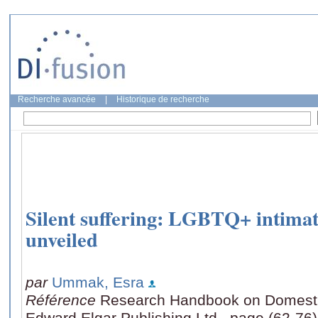
Recherche avancée
|
Historique de recherche
Silent suffering: LGBTQ+ intimat
unveiled
par
Ummak, Esra
Référence
Research Handbook on Domesti
Edward Elgar Publishing Ltd., page (62-76)