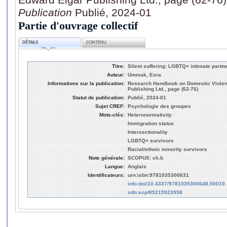
Publication
Publié, 2024-01
Partie d'ouvrage collectif
DÉTAILS
CONTENU
Titre:
Silent suffering: LGBTQ+ intimate partn
Auteur:
Ummak, Esra
Informations sur la publication:
Research Handbook on Domestic Violen
Publishing Ltd., page (62-76)
Statut de publication:
Publié, 2024-01
Sujet CREF:
Psychologie des groupes
Mots-clés:
Heteronormativity
Immigration status
Intersectionality
LGBTQ+ survivors
Racial/ethnic minority survivors
Note générale:
SCOPUS: ch.b
Langue:
Anglais
Identificateurs:
urn:isbn:9781035300631
info:doi/10.4337/9781035300648.00010
info:scp/85215923958