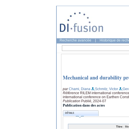
Recherche avancée
|
Historique de rec
Mechanical and durability pr
par
Chami, Diana
;Schmitz, Victor
;Ger
Référence
RILEM international conferenc
international conference on Earthen Cons
Publication
Publié, 2024-07
Publication dans des actes
DÉTAILS
Titre:
Me