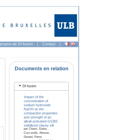
propos de DI-fusion
|
Contact
|
Documents en relation
DI-fusion
Impact of the
concentration of
sodium hydroxide
NaOH on the
compaction properties
and strength of an
alkali-activated-GGBS
stabilized clayey silt
par Chami, Diana ,
Cuccurullo, Alessia ,
Gerard, Pierre