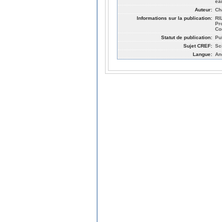
ear
Auteur:
Ch
Informations sur la publication:
RI
Pr
Co
Statut de publication:
Pu
Sujet CREF:
Sc
Langue:
An