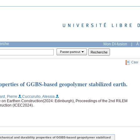
herche
Mon DI-fusion
|
À 
Passe-partout
Citer
operties of GGBS-based geopolymer stabilized earth.
ard, Pierre
;Cuccurullo, Alessia
e on Earthen Construction(2024: Edinburgh), Proceedings of the 2nd RILEM
truction (ICEC2024).
chanical and durability properties of GGBS-based geopolymer stabilized