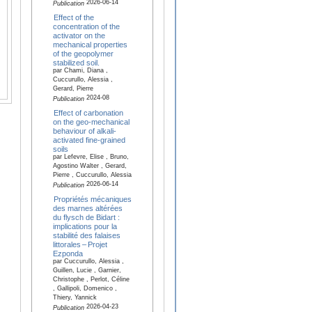
2026-06-14
Publication
Effect of the
concentration of the
activator on the
mechanical properties
of the geopolymer
stabilized soil.
par Chami, Diana ,
Cuccurullo, Alessia ,
Gerard, Pierre
2024-08
Publication
Effect of carbonation
on the geo-mechanical
behaviour of alkali-
activated fine-grained
soils
par Lefevre, Elise , Bruno,
Agostino Walter , Gerard,
Pierre , Cuccurullo, Alessia
2026-06-14
Publication
Propriétés mécaniques
des marnes altérées
du flysch de Bidart :
implications pour la
stabilité des falaises
littorales – Projet
Ezponda
par Cuccurullo, Alessia ,
Guillen, Lucie , Garnier,
Christophe , Perlot, Céline
, Gallipoli, Domenico ,
Thiery, Yannick
2026-04-23
Publication