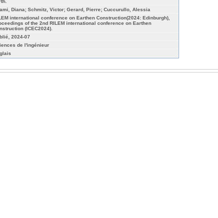
th.
ami, Diana; Schmitz, Victor; Gerard, Pierre; Cuccurullo, Alessia
LEM international conference on Earthen Construction(2024: Edinburgh),
oceedings of the 2nd RILEM international conference on Earthen
nstruction (ICEC2024).
blié, 2024-07
iences de l'ingénieur
glais