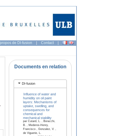
propos de DI-fusion
|
Contact
|
Documents en relation
DI-fusion
Influence of water and
humidity on oil paint
layers: Mechanisms of
,
uptake, swelling, and
consequences for
chemical and
mechanical stability
par Cutard, L. , Boracchi,
B. , Mederos-Henry,
Francisco , Gonzalez, V. ,
de Viguerie, L.