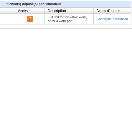
Fichier(s) déposé(s) par l'encodeur
Accès
Description
Droits d'auteur
Full text for the whole work,
Conditions d'utilisation
or for a work part