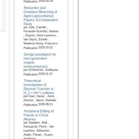
2026-04-24
Publication
Reductive and
Oxidative Bleaching of
Aged Lignocellulosic
Papers: A Comparative
Study
par Jallu, Camille ,
Ferrandin-Schoffel, Nathan
, Dupont, Anne-Laurence ,
Van Geyts, Estelle ,
Mederos-Henry, Francisco
2025-10-22
Publication
Design paradigms for
next-generation
organic
semiconductors
par Schweicher, Guillaume
2026-11-12
Publication
Theoretical
Investigation of
Electron Transfer in
H_2 + He^+ collision
par Huet, Xavier , Aerts,
Antoine , Vaeck, Nathalie
2026-06-21
Publication
Peripheral Editing of
Polyols to Chiral
Alkanes
par Saadane, Alaâ ,
Hansjacob, Pierre , Van
Laethem, Sébastien ,
Audet, Florian , Evano,