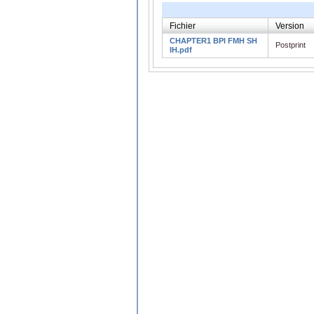
Fichier
Version
CHAPTER1 BPI FMH SH
Postprint
IH.pdf