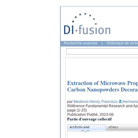
Recherche avancée
|
Historique de rec
Extraction of Microwave Prop
Carbon Nanopowders Decorat
par
Mederos-Henry, Francisco
;Hermans
Référence
Fundamental Research and Applic
page (1-25)
Publication
Publié, 2023-06
Partie d'ouvrage collectif
ACCÈS EN LIGNE
DÉTAILS