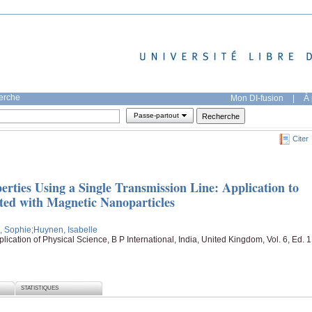
herche
Mon DI-fusion
|
À 
Passe-partout
Citer
erties Using a Single Transmission Line: Application to
ed with Magnetic Nanoparticles
, Sophie
;Huynen, Isabelle
ation of Physical Science, B P International, India, United Kingdom, Vol. 6, Ed. 1
STATISTIQUES