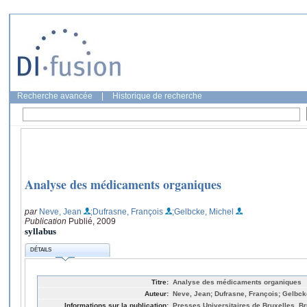
Recherche avancée
|
Historique de recherche
Analyse des médicaments organiques
par
Neve, Jean
;Dufrasne, François
;Gelbcke, Michel
Publication
Publié, 2009
syllabus
DÉTAILS
Titre:
Analyse des médicaments organiques
Auteur:
Neve, Jean; Dufrasne, François; Gelbck
Informations sur la publication:
Presses Universitaires de Bruxelles, Br