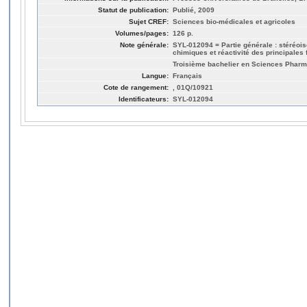
Statut de publication:
Publié, 2009
Sujet CREF:
Sciences bio-médicales et agricoles
Volumes/pages:
126 p.
Note générale:
SYL-012094 = Partie générale : stéréois
chimiques et réactivité des principales
Troisième bachelier en Sciences Pharm
Langue:
Français
Cote de rangement:
, 01Q/10921
Identificateurs:
SYL-012094