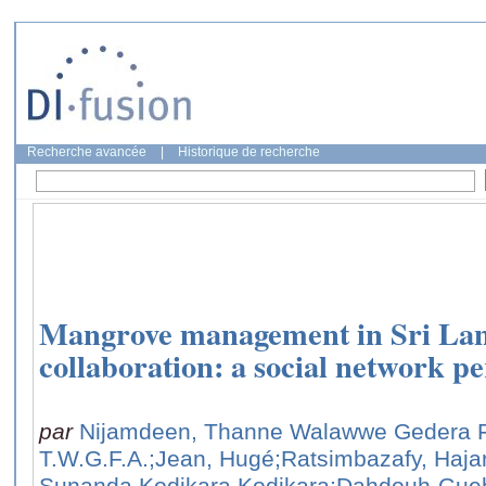
Recherche avancée
|
Historique de recherche
Mangrove management in Sri Lan
collaboration: a social network pe
par
Nijamdeen, Thanne Walawwe Gedera F
T.W.G.F.A.
;Jean, Hugé
;Ratsimbazafy, Haja
Sunanda Kodikara Kodikara
;Dahdouh-Gueb