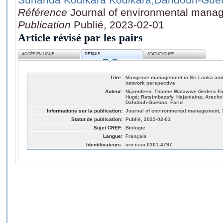
Référence
Journal of environmental mana
Publication
Publié, 2023-02-01
Article révisé par les pairs
ACCÈS EN LIGNE
DÉTAILS
STATISTIQUES
Titre:
Mangrove management in Sri Lanka and s
network perspective
Auteur:
Nijamdeen, Thanne Walawwe Gedera Fath
Hugé; Ratsimbazafy, Hajaniaina; Arachc
Dahdouh-Guebas, Farid
Informations sur la publication:
Journal of environmental management, 
Statut de publication:
Publié, 2023-02-01
Sujet CREF:
Biologie
Langue:
Français
Identificateurs:
urn:issn:0301-4797