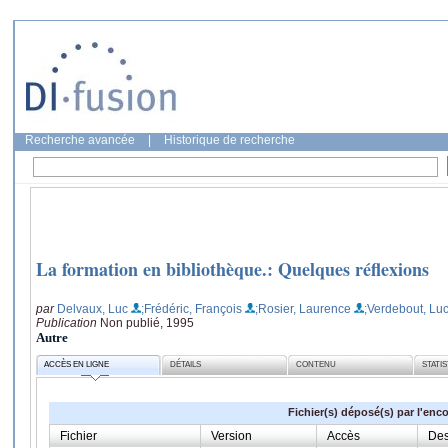
Recherche avancée
|
Historique de recherche
La formation en bibliothèque.: Quelques réflexions
par
Delvaux, Luc
;Frédéric, François
;Rosier, Laurence
;Verdebout, Lu
Publication
Non publié, 1995
Autre
ACCÈS EN LIGNE
DÉTAILS
CONTENU
STATI
Fichier(s) déposé(s) par l'enc
Fichier
Version
Accès
Des