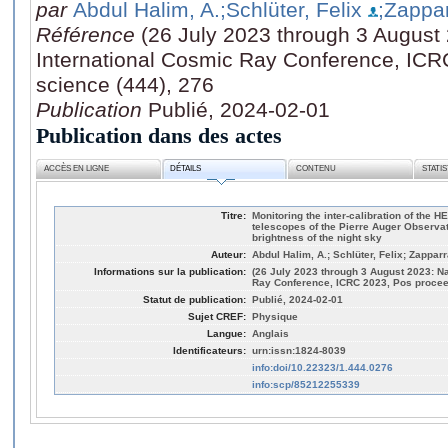
par
Abdul Halim, A.
;Schlüter, Felix
;Zappar
Référence
(26 July 2023 through 3 August
International Cosmic Ray Conference, ICR
science (444), 276
Publication
Publié, 2024-02-01
Publication dans des actes
ACCÈS EN LIGNE
DÉTAILS
CONTENU
STATI
Titre:
Monitoring the inter-calibration of the
telescopes of the Pierre Auger Observa
brightness of the night sky
Auteur:
Abdul Halim, A.; Schlüter, Felix; Zapparra
Informations sur la publication:
(26 July 2023 through 3 August 2023: Na
Ray Conference, ICRC 2023, Pos proceed
Statut de publication:
Publié, 2024-02-01
Sujet CREF:
Physique
Langue:
Anglais
Identificateurs:
urn:issn:1824-8039
info:doi/10.22323/1.444.0276
info:scp/85212255339