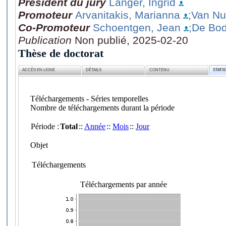
Président du jury
Langer, Ingrid
Promoteur
Arvanitakis, Marianna
;Van Nu
Co-Promoteur
Schoentgen, Jean
;De Bod
Publication
Non publié, 2025-02-20
Thèse de doctorat
ACCÈS EN LIGNE
DÉTAILS
CONTENU
STATI