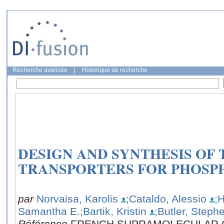
Recherche avancée
|
Historique de recherche
DESIGN AND SYNTHESIS O
TRANSPORTERS FOR PHOSP
par
Norvaisa, Karolis
;Cataldo, Alessio
;
Samantha E.
;Bartik, Kristin
;Butler, Stephe
Référence
FRENCH SUPRAMOLECULAR 