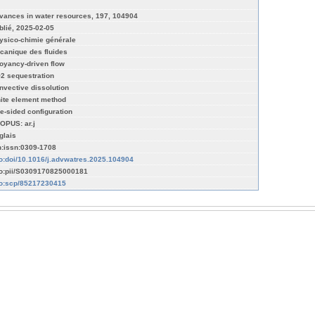
vances in water resources, 197, 104904
blié, 2025-02-05
ysico-chimie générale
canique des fluides
oyancy-driven flow
2 sequestration
nvective dissolution
nite element method
e-sided configuration
OPUS: ar.j
glais
n:issn:0309-1708
fo:doi/10.1016/j.advwatres.2025.104904
fo:pii/S0309170825000181
fo:scp/85217230415