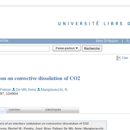
herche
Mon DI-fusion
|
À 
Passe-partout
Citer
ion on convective dissolution of CO2
 Fabian
;De Wit, Anne
;Mangiavacchi, N.
197, 104904
CONTENU
STATISTIQUES
fect of an interface undulation on convective dissolution of CO2
cena, Rachel M.; Pontès, José; Brau, Fabian; De Wit, Anne; Mangiavacchi,