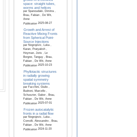
space: straight tubes,
worms and helices
par Spanoudaki, Dimitra ,
Brau, Fabian , De Wit,
Anne
2025-08-27
Publication
Growth and Arrest of
Reactive Mixing Fronts
from Spherical Point-
Source Injections
par Negrojevic, Luka ,
Karan, Pratyaksh ,
Heyman, Joris , Le
Borgne, Tanguy , Brau,
Fabian , De Wit, Anne
2025-10-23
Publication
Phyllotactic structures
in radially growing
spatial symmetry
breaking systems
par Facchini, Giulio ,
Budroni, Marcello ,
Schuszter, Gabor , Brau,
Fabian , De Wit, Anne
2025-07-01
Publication
Frozen autocatalytic
fronts in a radial flow
par Negrojevic, Luka ,
Comolli, Alessandro , Brau,
Fabian , De Wit, Anne
2024-11-20
Publication