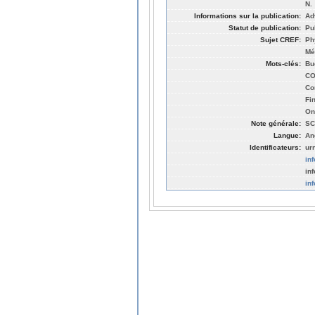
N.
Informations sur la publication:
Ad
Statut de publication:
Pu
Sujet CREF:
Ph
Mé
Mots-clés:
Bu
CO
Co
Fi
On
Note générale:
SC
Langue:
An
Identificateurs:
ur
in
in
in