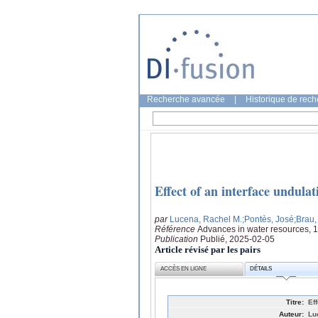
Recherche avancée
|
Historique de rec
Effect of an interface undulat
par
Lucena, Rachel M.
;Pontès, José
;Brau,
Référence
Advances in water resources, 
Publication
Publié, 2025-02-05
Article révisé par les pairs
ACCÈS EN LIGNE
DÉTAILS
Titre:
Ef
Auteur:
Lu