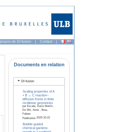
propos de DI-fusion
|
Contact
|
Documents en relation
DI-fusion
Scaling properties of A
+ B → C reaction–
diffusion fronts in finite
rectilinear geometries
par Escala, Darío Martín ,
De Wit, Anne , Brau,
Fabian
2025-10-22
Publication
Bubble-guided
chemical gardens
growth in a confined