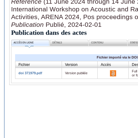
Référence
(11 June 2024 through 14 June 
International Workshop on Acoustic and Ra
Activities, ARENA 2024, Pos proceedings o
Publication
Publié, 2024-02-01
Publication dans des actes
ACCÈS EN LIGNE
DÉTAILS
CONTENU
STATI
Fichier importé via le DOI
Fichier
Version
Accès
Des
Full
doi 371979.pdf
Version publiée
or f