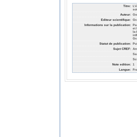
Titre:
L’
so
Auteur:
Go
Editeur scientifique:
Gr
Informations sur la publication:
Pa
et
la
in
Gr
Statut de publication:
Pu
Sujet CREF:
An
Sa
Sc
Note edition:
1
Langue:
Fr