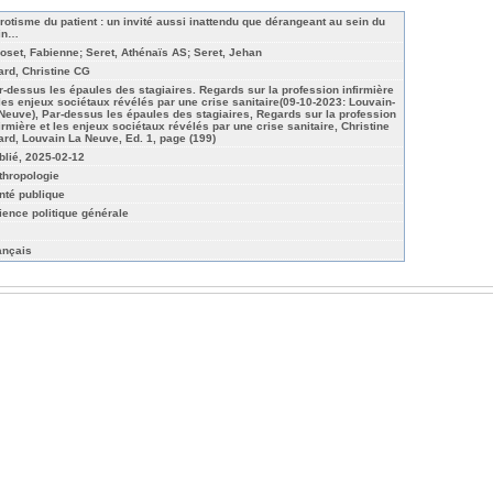
érotisme du patient : un invité aussi inattendu que dérangeant au sein du
in…
oset, Fabienne; Seret, Athénaïs AS; Seret, Jehan
ard, Christine CG
r-dessus les épaules des stagiaires. Regards sur la profession infirmière
 les enjeux sociétaux révélés par une crise sanitaire(09-10-2023: Louvain-
-Neuve), Par-dessus les épaules des stagiaires, Regards sur la profession
firmière et les enjeux sociétaux révélés par une crise sanitaire, Christine
ard, Louvain La Neuve, Ed. 1, page (199)
blié, 2025-02-12
thropologie
nté publique
ience politique générale
ançais