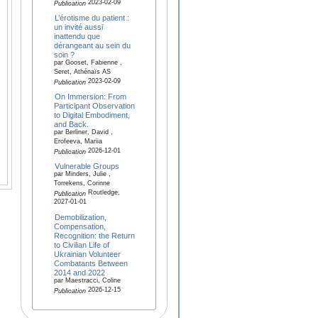
2023-02-09
Publication
L’érotisme du patient :
un invité aussi
inattendu que
dérangeant au sein du
soin ?
par Gooset, Fabienne ,
Seret, Athénaïs AS
2023-02-09
Publication
On Immersion: From
Participant Observation
to Digital Embodiment,
and Back.
par Berliner, David ,
Erofeeva, Mariia
2026-12-01
Publication
Vulnerable Groups
par Minders, Julie ,
Torrekens, Corinne
Routledge,
Publication
2027-01-01
Demobilization,
Compensation,
Recognition: the Return
to Civilian Life of
Ukrainian Volunteer
Combatants Between
2014 and 2022
par Maestracci, Coline
2026-12-15
Publication