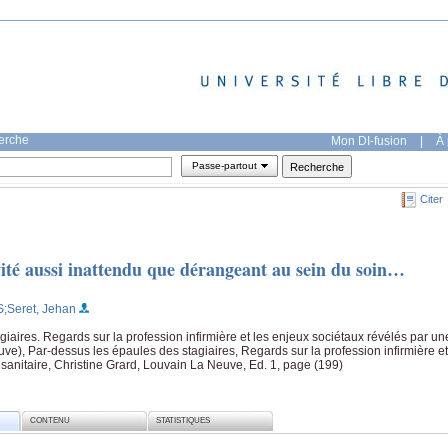
herche
Mon DI-fusion
|
À 
Passe-partout
Citer
vité aussi inattendu que dérangeant au sein du soin…
S
;Seret, Jehan
iaires. Regards sur la profession infirmière et les enjeux sociétaux révélés par un
ve), Par-dessus les épaules des stagiaires, Regards sur la profession infirmière et
 sanitaire, Christine Grard, Louvain La Neuve, Ed. 1, page (199)
CONTENU
STATISTIQUES