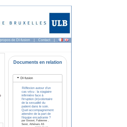
propos de DI-fusion
|
Contact
|
Documents en relation
DI-fusion
Réflexion autour d’un
cas vécu : la stagiaire
infirmière face à
e
l’irruption (in)volontaire
de la sexualité du
patient dans le soin.
Quel accompagnement
attendre de la part de
l’équipe encadrante ?
par Gooset, Fabienne ,
Seret, Athénaïs AS