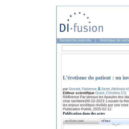
Recherche avancée
|
Historique de rec
L’érotisme du patient : un in
par
Gooset, Fabienne
;Seret, Athénaïs A
Editeur scientifique
Grard, Christine CG
Référence
Par-dessus les épaules des stag
crise sanitaire(09-10-2023: Louvain-la-Neu
les enjeux sociétaux révélés par une crise
Publication
Publié, 2025-02-12
Publication dans des actes
ACCÈS EN LIGNE
DÉTAILS