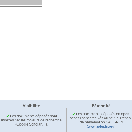
Visibilité
Pérennité
Les documents déposés en open-
Les documents déposés sont
access sont archivés au sein du résea
indexés par les moteurs de recherche
de préservation SAFE-PLN
(Google Scholar,…).
(www.safepln.org)
.