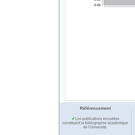
Référencement
Les publications encodées
constituent la bibliographie académique
de l'Université.