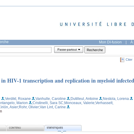
herche
Mon DI-fusion
|
À 
Passe-partout
Citer
 in HIV-1 transcription and replication in myeloid infecte
r
;Verdikt, Roxane
;Vanhulle, Caroline
;Dutilleul, Antoine
;Nestola, Lorena
antangelo, Marion
;Cristinelli, Sara SC
;Monceaux, Valerie
;Verhasselt,
irión, Asier
;Rohr, Olivier
;Van Lint, Carine
on
CONTENU
STATISTIQUES