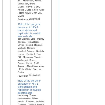
SC , Monceaux, Valerie ,
Verhasselt, Bruno ,
Galons, Hervé , Ciuffi,
Angela , Sáez-Cirión, Asier
, Rohr, Olivier , Van Lint,
Carine
2024-09-23
Publication
Role of the pol gene
enhancer in HIV-1
transcription and
replication in myeloid
infected cells
par Stiernon, Lara , Marray,
Tristan , Hernalsteens,
Olivier , Verdikt, Roxane ,
Vanhulle, Caroline ,
Dutilleul, Antoine , Nestola,
Lorena , Cristinelli, Sara
SC , Monceaux, Valerie ,
Verhasselt, Bruno ,
Galons, Hervé , Ciuffi,
Angela , Sáez-Cirión, Asier
, Rohr, Olivier , Van Lint,
Carine
2024-05-30
Publication
Role of the pol gene
enhancer in HIV-1
transcription and
replication in myeloid
infected cells
par Marray, Tristan ,
Hernalsteens, Olivier ,
Verdikt, Roxane , Vanhulle,
Caroline , Dutilleul, Antoine