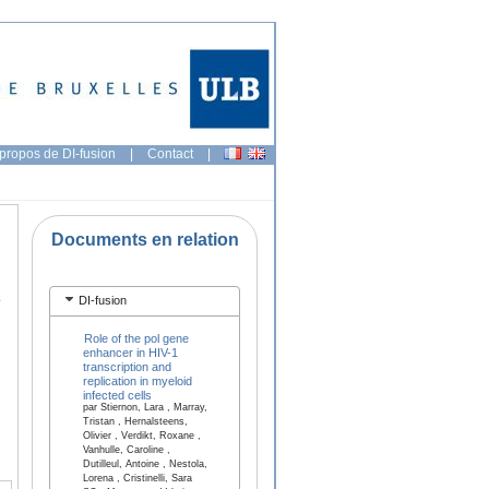
propos de DI-fusion
|
Contact
|
Documents en relation
d
DI-fusion
Role of the pol gene
enhancer in HIV-1
transcription and
replication in myeloid
infected cells
par Stiernon, Lara , Marray,
Tristan , Hernalsteens,
Olivier , Verdikt, Roxane ,
Vanhulle, Caroline ,
Dutilleul, Antoine , Nestola,
Lorena , Cristinelli, Sara