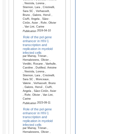
, Nestola, Lorena ,
Stiernon, Lara , Cristinelli,
Sara SC , Verhasselt,
Bruno , Galons, Hervé ,
Ciuffi, Angela , Sáez-
Cirión, Asier , Rohr, Olivier
, Van Lint, Carine
2024-04-10
Publication
Role of the pol gene
enhancer in HIV-1
transcription and
replication in myeloid
infected cells
par Marray, Tristan ,
Hernalsteens, Olivier ,
Verdikt, Roxane , Vanhulle,
Caroline , Dutilleul, Antoine
, Nestola, Lorena ,
Stiernon, Lara , Cristinelli,
Sara SC , Monceaux,
Valerie , Verhasselt, Bruno
, Galons, Hervé , Ciuffi,
Angela , Sáez-Cirión, Asier
, Rohr, Olivier , Van Lint,
Carine
2023-09-11
Publication
Role of the pol gene
enhancer in HIV-1
transcription and
replication in myeloid
infected cells
par Marray, Tristan ,
Hernalsteens, Olivier ,