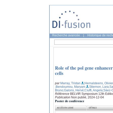
Recherche avancée
|
Historique de rec
Role of the pol gene enhancer
cells
par
Marray, Tristan
;Hernalsteens, Olivie
;Bendoumou, Maryam
;Stiernon, Lara
;S
Bruno
;Galons, Hervé
;Ciuffi, Angela
;Sáez-C
Référence
BELVIR Symposium 12th Editi
Publication
Non publié, 2024-12-04
Poster de conférence
ACCÈS EN LIGNE
DÉTAILS