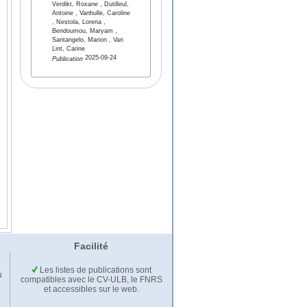
Verdikt, Roxane , Dutilleul,
Antoine , Vanhulle, Caroline
, Nestola, Lorena ,
Bendoumou, Maryam ,
Santangelo, Marion , Van
Lint, Carine
2025-09-24
Publication
Facilité
Les listes de publications sont
u
compatibles avec le CV-ULB, le FNRS
et accessibles sur le web.