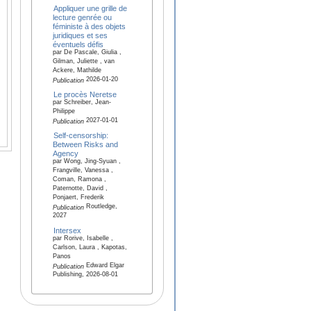
Appliquer une grille de
lecture genrée ou
féministe à des objets
juridiques et ses
éventuels défis
par De Pascale, Giulia ,
Gilman, Juliette , van
Ackere, Mathilde
2026-01-20
Publication
Le procès Neretse
par Schreiber, Jean-
Philippe
2027-01-01
Publication
Self-censorship:
Between Risks and
Agency
par Wong, Jing-Syuan ,
Frangville, Vanessa ,
Coman, Ramona ,
Paternotte, David ,
Ponjaert, Frederik
Routledge,
Publication
2027
Intersex
par Rorive, Isabelle ,
Carlson, Laura , Kapotas,
Panos
Edward Elgar
Publication
Publishing, 2026-08-01