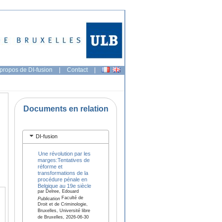
propos de DI-fusion
|
Contact
|
Documents en relation
DI-fusion
Une révolution par les
marges:Tentatives de
réforme et
transformations de la
procédure pénale en
Belgique au 19e siècle
par Delree, Edouard
Faculté de
Publication
Droit et de Criminologie,
Bruxelles, Université libre
de Bruxelles, 2026-06-30