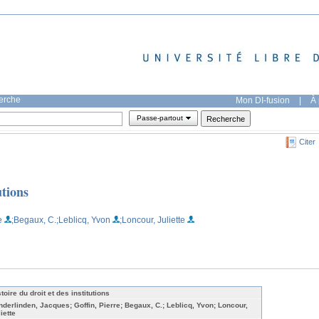
herche
Mon DI-fusion
|
À 
Passe-partout
Citer
utions
e
;Begaux, C.
;Leblicq, Yvon
;Loncour, Juliette
toire du droit et des institutions
nderlinden, Jacques; Goffin, Pierre; Begaux, C.; Leblicq, Yvon; Loncour,
iette