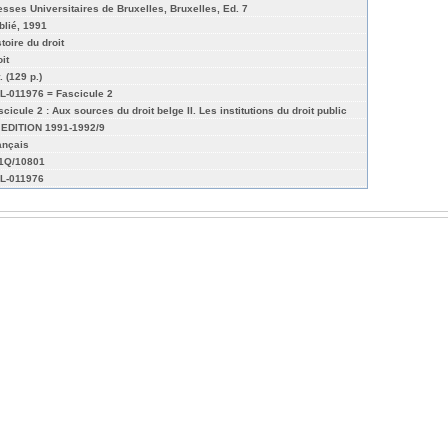
esses Universitaires de Bruxelles, Bruxelles, Ed. 7
blié, 1991
toire du droit
it
. (129 p.)
L-011976 = Fascicule 2
scicule 2 : Aux sources du droit belge II. Les institutions du droit public
 EDITION 1991-1992/9
ançais
01Q/10801
L-011976