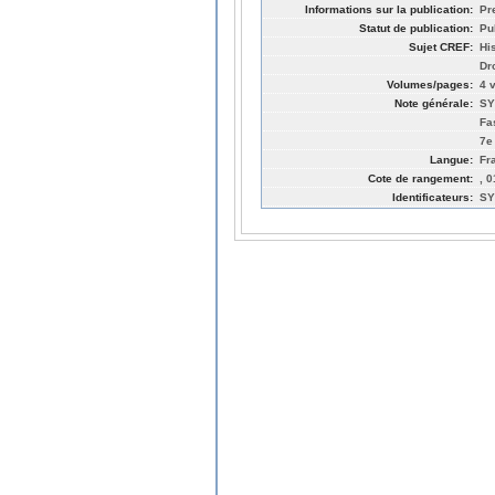
Informations sur la publication:
Pr
Statut de publication:
Pu
Sujet CREF:
His
Dro
Volumes/pages:
4 v
Note générale:
SY
Fa
7e
Langue:
Fr
Cote de rangement:
, 
Identificateurs:
SY