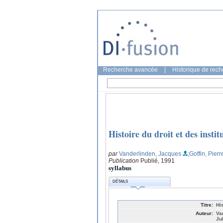
Recherche avancée
|
Historique de rec
Histoire du droit et des instit
par
Vanderlinden, Jacques
;Goffin, Pierr
Publication
Publié, 1991
syllabus
DÉTAILS
Titre:
His
Auteur:
Va
Jul