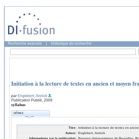
Recherche avancée
|
Historique de recherche
Initiation à la lecture de textes en ancien et moyen fr
par
Englebert, Annick
Publication
Publié, 2009
syllabus
DÉTAILS
Titre:
Initiation à la lecture de textes en anci
Auteur:
Englebert, Annick
Informations sur la publication:
Presses Universitaires de Bruxelles, Br