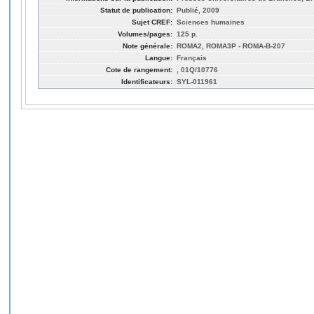
Statut de publication:
Publié, 2009
Sujet CREF:
Sciences humaines
Volumes/pages:
125 p.
Note générale:
ROMA2, ROMA3P - ROMA-B-207
Langue:
Français
Cote de rangement:
, 01Q/10776
Identificateurs:
SYL-011961