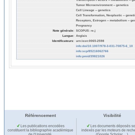
Tumor Microenvironment -- genetics
Cell Lineage -- genetics
Cell Transformation, Neoplastic -- genet
Receptors, Estrogen -- metabolism -- ge
Pregnancy
Note générale:
SCOPUS: re.j
Langue:
Anglais
Identificateurs:
urn:issn:0065-2598
info:doi/10.1007/978-3-031-70875-6_10
info:scp/85216062766
info:pmid/39821026
Référencement
Visibilité
Les publications encodées
Les documents déposés so
constituent la bibliographie académique
indexés par les moteurs de rech
de l'Université.
(Google Scholar,…).