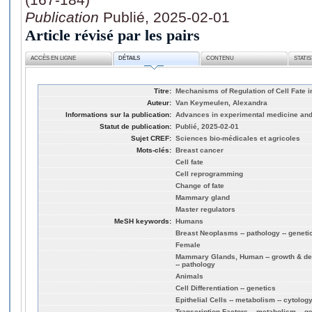
Publication
Publié, 2025-02-01
Article révisé par les pairs
ACCÈS EN LIGNE
DÉTAILS
CONTENU
STATI
Titre:
Mechanisms of Regulation of Cell Fate 
Auteur:
Van Keymeulen, Alexandra
Informations sur la publication:
Advances in experimental medicine and 
Statut de publication:
Publié, 2025-02-01
Sujet CREF:
Sciences bio-médicales et agricoles
Mots-clés:
Breast cancer
Cell fate
Cell reprogramming
Change of fate
Mammary gland
Master regulators
MeSH keywords:
Humans
Breast Neoplasms -- pathology -- geneti
Female
Mammary Glands, Human -- growth & dev
-- pathology
Animals
Cell Differentiation -- genetics
Epithelial Cells -- metabolism -- cytolog
Transcription Factors -- metabolism -- g