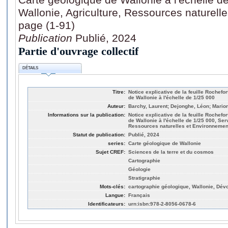
Wallonie, Agriculture, Ressources naturel
page (1-91)
Publication
Publié, 2024
Partie d'ouvrage collectif
DÉTAILS
Titre:
Notice explicative de la feuille Rochefo
de Wallonie à l'échelle de 1/25 000
Auteur:
Barchy, Laurent; Dejonghe, Léon; Mario
Informations sur la publication:
Notice explicative de la feuille Rochefo
de Wallonie à l'échelle de 1/25 000, Ser
Ressources naturelles et Environnement
Statut de publication:
Publié, 2024
series:
Carte géologique de Wallonie
Sujet CREF:
Sciences de la terre et du cosmos
Cartographie
Géologie
Stratigraphie
Mots-clés:
cartographie géologique, Wallonie, Dév
Langue:
Français
Identificateurs:
urn:isbn:978-2-8056-0678-6