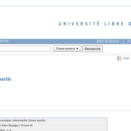
herche
Mon DI-fusion
|
À 
Passe-partout
Citer
artie
canique rationnelle 2eme partie
n Den Dungen, Frans-H.
lié, s.d.