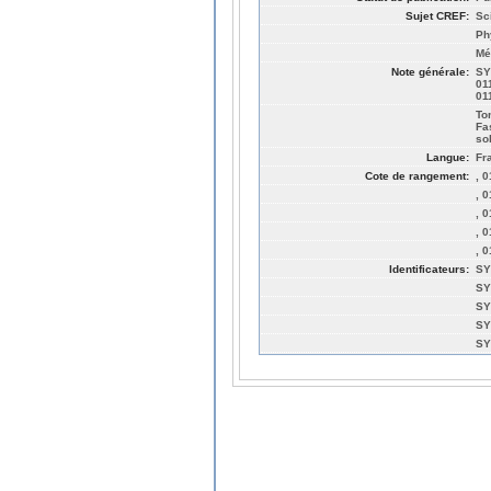
Sujet CREF:
Sc
Ph
Mé
Note générale:
SY
01
01
Tom
Fa
sol
Langue:
Fr
Cote de rangement:
, 
, 
, 
, 
, 
Identificateurs:
SY
SY
SY
SY
SY