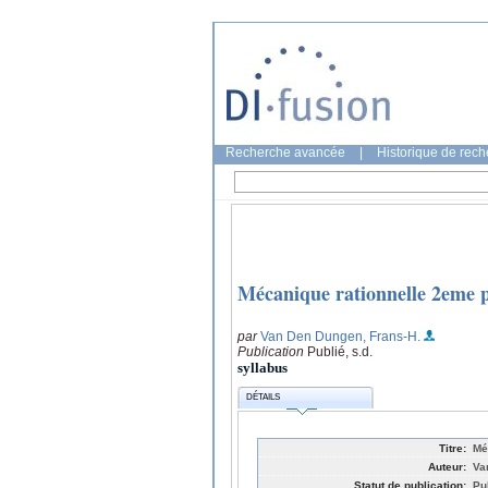
Recherche avancée
|
Historique de rec
Mécanique rationnelle 2eme p
par
Van Den Dungen, Frans-H.
Publication
Publié, s.d.
syllabus
DÉTAILS
Titre:
Mé
Auteur:
Va
Statut de publication:
Pub