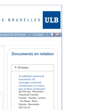
propos de DI-fusion
|
Contact
|
Documents en relation
DI-fusion
A validated numerical
framework for
hydrogen-enriched
combustion in a micro
gas turbine combustor
par Piscopo, Alessandro ,
Yousefzad Farrokhi,
Farshid , Giuntini, Lorenzo
, De Paepe, Ward ,
Parente, Alessandro
2027-01-15