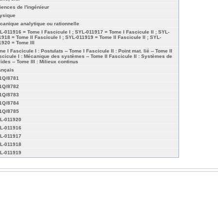
iences de l'ingénieur
ysique
canique analytique ou rationnelle
L-011916 = Tome I Fascicule I ; SYL-011917 = Tome I Fascicule II ; SYL-
1918 = Tome II Fascicule I ; SYL-011919 = Tome II Fascicule II ; SYL-
1920 = Tome III
e I Fascicule I : Postulats -- Tome I Fascicule II : Point mat. lié -- Tome II
scicule I : Mécanique des systèmes -- Tome II Fascicule II : Systèmes de
ides -- Tome III : Milieux continus
ançais
01Q/8781
01Q/8782
01Q/8783
01Q/8784
01Q/8785
L-011920
L-011916
L-011917
L-011918
L-011919