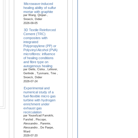
Microwave-induced
healing ability of sulfur
mortar with graphite
par Wang, Qinjian ,
Snoeck, Didier
2026-09-05
3D Textile Reinforced
Cement (TRC)
composites with
integrated
Polypropylene (PP) or
Polyvinyl Alcohol (PVA)
microfibres: influence
of healing conditions
and fibre type on
autogenous healing
par Gielis, Ciska , Lefever,
Gerlinde , Tysmans, Tine ,
Snoeck, Didier
2026-07-24
Experimental and
numerical study of a
fuel-flexible micro gas
turbine with hydrogen
enrichment under
exhaust gas
recirculation
par Yousefzad Farrokhi,
Farshid , Piscopo,
Alessandro , Parente,
Alessandro , De Paepe,
Ward
2026-07-20