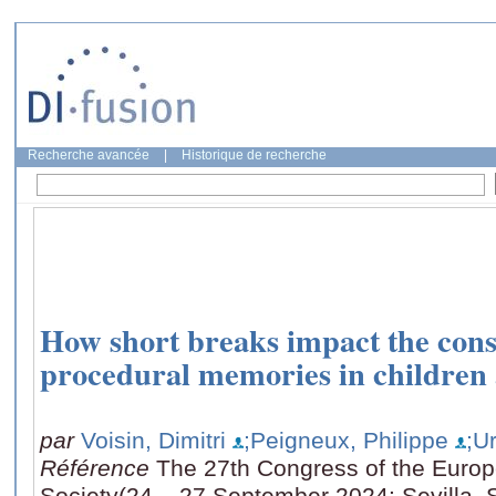
Recherche avancée
|
Historique de recherche
How short breaks impact the cons
procedural memories in children 
par
Voisin, Dimitri
;Peigneux, Philippe
;U
Référence
The 27th Congress of the Euro
Society(24 – 27 September 2024: Sevilla, S