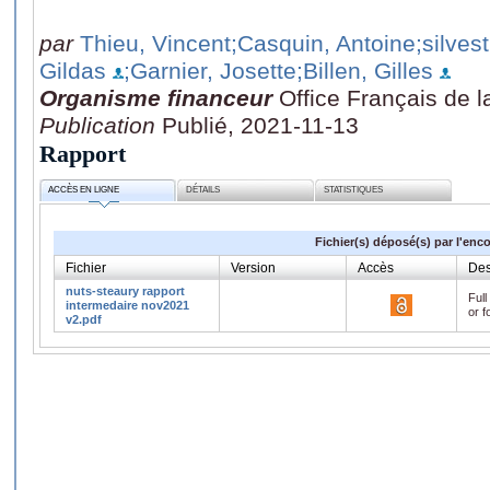
par
Thieu, Vincent
;Casquin, Antoine
;silves
Gildas
;Garnier, Josette
;Billen, Gilles
Organisme financeur
Office Français de l
Publication
Publié, 2021-11-13
Rapport
ACCÈS EN LIGNE
DÉTAILS
STATISTIQUES
Fichier(s) déposé(s) par l'enc
Fichier
Version
Accès
Des
nuts-steaury rapport
Full
intermedaire nov2021
or f
v2.pdf