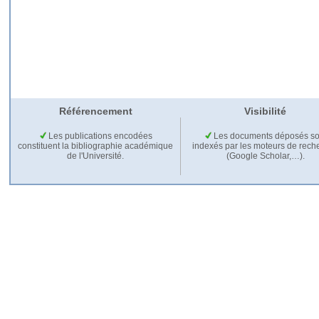
Référencement
Visibilité
Les publications encodées
Les documents déposés so
constituent la bibliographie académique
indexés par les moteurs de rech
de l'Université.
(Google Scholar,…).