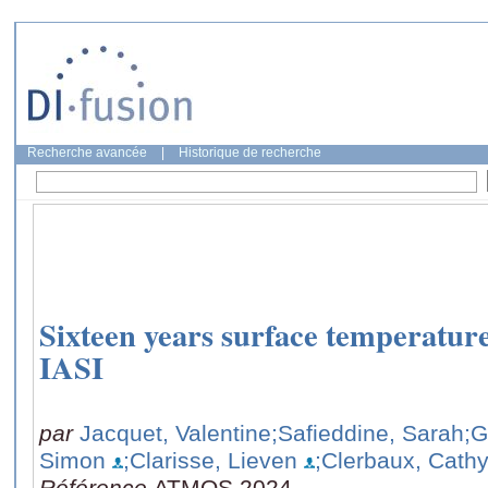
Recherche avancée
|
Historique de recherche
Sixteen years surface temperatu
IASI
par
Jacquet, Valentine
;Safieddine, Sarah
;G
Simon
;Clarisse, Lieven
;Clerbaux, Cath
Référence
ATMOS 2024