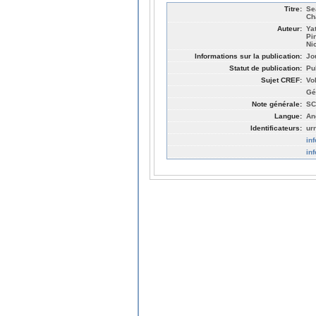
Titre:
Se
Ch
Auteur:
Ya
Pi
Ni
Informations sur la publication:
Jo
Statut de publication:
Pu
Sujet CREF:
Vo
Gé
Note générale:
SC
Langue:
An
Identificateurs:
ur
in
in