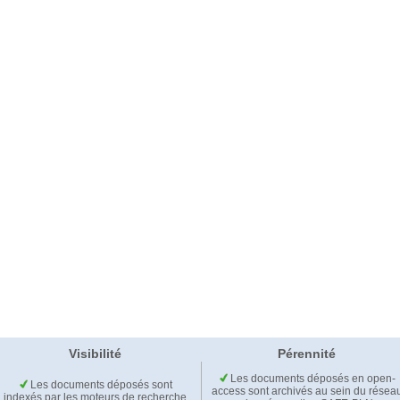
Visibilité
Pérennité
Les documents déposés en open-
Les documents déposés sont
access sont archivés au sein du résea
indexés par les moteurs de recherche