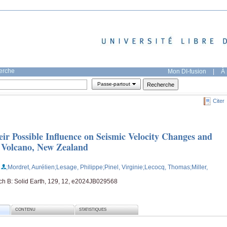
herche
Mon DI-fusion
|
À 
Passe-partout
Citer
ir Possible Influence on Seismic Velocity Changes and
u Volcano, New Zealand
;Mordret, Aurélien
;Lesage, Philippe
;Pinel, Virginie
;Lecocq, Thomas
;Miller,
ch B: Solid Earth, 129, 12, e2024JB029568
CONTENU
STATISTIQUES