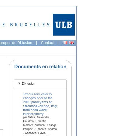
propos de DI-fusion
|
Contact
|
Documents en relation
DI-fusion
Precursory velocity
changes prior to the
2019 paroxysms at
Stromboli volcano, Italy,
from coda wave
interferometry
par Yates, Alexander ,
Caudron, Corentin ,
Mordret, Aurélien , Lesage,
Philippe , Cannata, Andrea
, Cannavo, Flavio ,