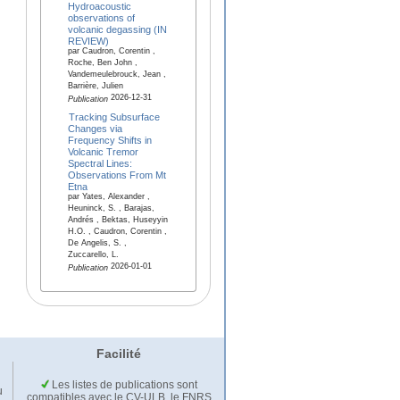
Hydroacoustic
observations of
volcanic degassing (IN
REVIEW)
par Caudron, Corentin ,
Roche, Ben John ,
Vandemeulebrouck, Jean ,
Barrière, Julien
2026-12-31
Publication
Tracking Subsurface
Changes via
Frequency Shifts in
Volcanic Tremor
Spectral Lines:
Observations From Mt
Etna
par Yates, Alexander ,
Heuninck, S. , Barajas,
Andrés , Bektas, Huseyyin
H.O. , Caudron, Corentin ,
De Angelis, S. ,
Zuccarello, L.
2026-01-01
Publication
Facilité
Les listes de publications sont
u
compatibles avec le CV-ULB, le FNRS