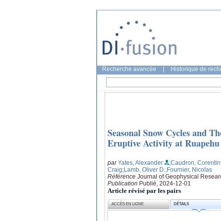
Recherche avancée
|
Historique de rec
Seasonal Snow Cycles and The
Eruptive Activity at Ruapeh
par
Yates, Alexander
;Caudron, Corentin
Craig
;Lamb, Oliver D.
;Fournier, Nicolas
Référence
Journal of Geophysical Resear
Publication
Publié, 2024-12-01
Article révisé par les pairs
ACCÈS EN LIGNE
DÉTAILS