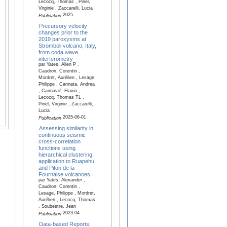
Lecocq, Thomas , Pinel,
Virginie , Zaccarelli, Lucia
2025
Publication
Precursory velocity
changes prior to the
2019 paroxysms at
Stromboli volcano, Italy,
from coda wave
interferometry
par Yates, Allen P ,
Caudron, Corentin ,
Mordret, Aurélien , Lesage,
Philippe , Cannata, Andrea
, Cannavo', Flavio ,
Lecocq, Thomas TL ,
Pinel, Virginie , Zaccarelli,
Lucia
2025-06-01
Publication
Assessing similarity in
continuous seismic
cross-correlation
functions using
hierarchical clustering:
application to Ruapehu
and Piton de la
Fournaise volcanoes
par Yates, Alexander ,
Caudron, Corentin ,
Lesage, Philippe , Mordret,
Aurélien , Lecocq, Thomas
, Soubestre, Jean
2023-04
Publication
Data-based Reports;