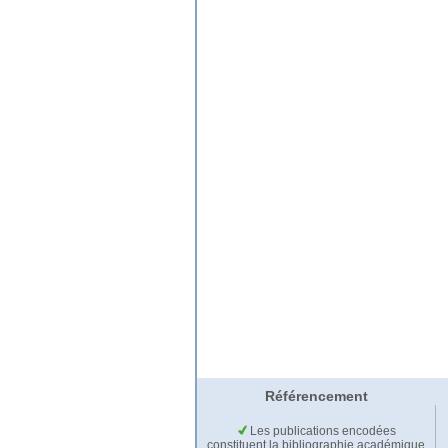
Référencement
Les publications encodées
constituent la bibliographie académique