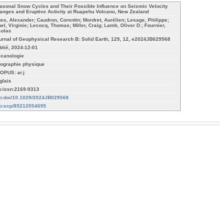
asonal Snow Cycles and Their Possible Influence on Seismic Velocity
anges and Eruptive Activity at Ruapehu Volcano, New Zealand
tes, Alexander; Caudron, Corentin; Mordret, Aurélien; Lesage, Philippe;
nel, Virginie; Lecocq, Thomas; Miller, Craig; Lamb, Oliver D.; Fournier,
colas
urnal of Geophysical Research B: Solid Earth, 129, 12, e2024JB029568
blié, 2024-12-01
lcanologie
ographie physique
OPUS: ar.j
glais
n:issn:2169-9313
fo:doi/10.1029/2024JB029568
fo:scp/85212054695