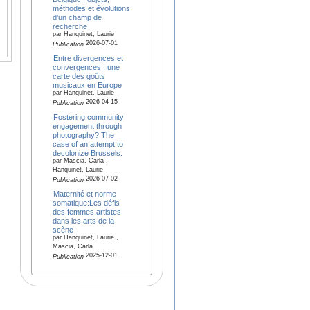
méthodes et évolutions
d'un champ de
recherche
par Hanquinet, Laurie
2026-07-01
Publication
Entre divergences et
convergences : une
carte des goûts
musicaux en Europe
par Hanquinet, Laurie
2026-04-15
Publication
Fostering community
engagement through
photography? The
case of an attempt to
decolonize Brussels.
par Mascia, Carla ,
Hanquinet, Laurie
2026-07-02
Publication
Maternité et norme
somatique:Les défis
des femmes artistes
dans les arts de la
scène
par Hanquinet, Laurie ,
Mascia, Carla
2025-12-01
Publication