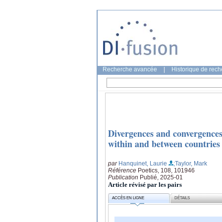
Recherche avancée
|
Historique de rec
Divergences and convergences
within and between countries
par
Hanquinet, Laurie
;Taylor, Mark
Référence
Poetics, 108, 101946
Publication
Publié, 2025-01
Article révisé par les pairs
ACCÈS EN LIGNE
DÉTAILS