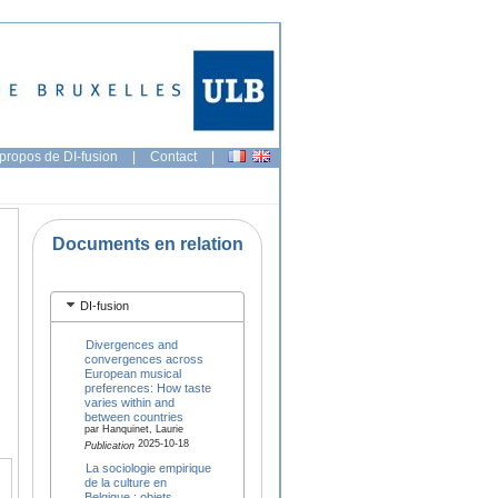
propos de DI-fusion
|
Contact
|
Documents en relation
DI-fusion
Divergences and
convergences across
European musical
preferences: How taste
varies within and
between countries
par Hanquinet, Laurie
2025-10-18
Publication
La sociologie empirique
de la culture en
Belgique : objets,