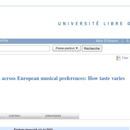
herche
Mon DI-fusion
|
À 
Passe-partout
Citer
 across European musical preferences: How taste varies
CONTENU
STATISTIQUES
Fichier importé via le DOI