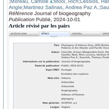
;Moreau, Camille
;Mooi, Rich
;Lessios, Har
Angie
;Martinez Salinas, Andrea Paz A.
;Sa
Référence
Journal of biogeography
Publication
Publié, 2024-10-01
Article révisé par les pairs
ACCÈS EN LIGNE
DÉTAILS
CONTENU
STATI
Titre:
Phylogeny of Arbacia Gray, 1835 (Echin
Patterns in the Atlantic and Pacific Oce
Auteur:
Courville, Erwan; Mongiardino Koch, Nic
Camille; Mooi, Rich; Lessios, Harilaos H
Andrea Paz A.; Saucède, Thomas; Poulin
Informations sur la publication:
Journal of biogeography
Statut de publication:
Publié, 2024-10-01
Sujet CREF:
Ecologie
Evolution des espèces
Mots-clés:
Arbacia
Arbaciidae
Arbacioida
biogeography
Isthmus of Panama
phylogeny
Note générale:
SCOPUS: ar.j
Langue:
Anglais