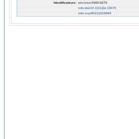
Identificateurs:
urn:issn:0305-0270
info:doi/10.1111/jbi.15070
info:scp/85211819885