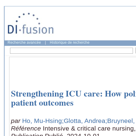
Recherche avancée
|
Historique de recherche
Strengthening ICU care: How polic
patient outcomes
par
Ho, Mu-Hsing
;Glotta, Andrea
;Bruyneel,
Référence
Intensive & critical care nursin
Publication
Publié, 2024-10-01