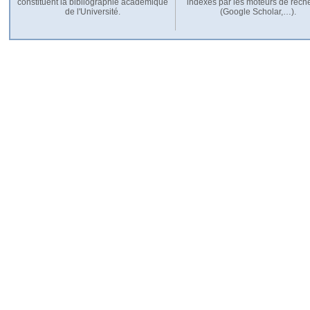
constituent la bibliographie académique
indexés par les moteurs de rech
de l'Université.
(Google Scholar,…).