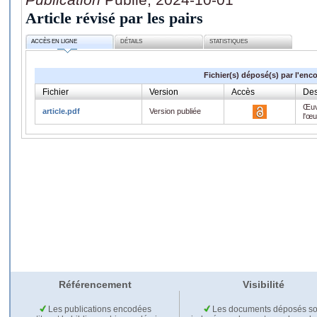
Article révisé par les pairs
ACCÈS EN LIGNE
DÉTAILS
STATISTIQUES
Fichier(s) déposé(s) par l'enc
Fichier
Version
Accès
Des
Œuv
article.pdf
Version publiée
l'œ
Référencement
Visibilité
Les publications encodées
Les documents déposés so