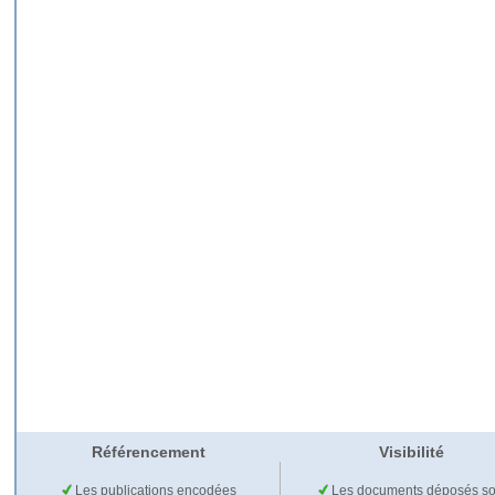
Référencement
Visibilité
Les publications encodées
Les documents déposés so