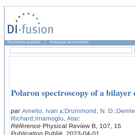
Recherche avancée
|
Historique de recherche
Polaron spectroscopy of a bilayer 
par
Amelio, Ivan
;Drummond, N. D.
;Demle
Richard
;Imamoglu, Atac
Référence
Physical Review B, 107, 15
Publication
Publié, 2023-04-01