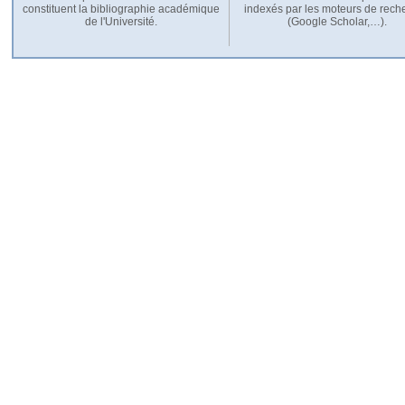
constituent la bibliographie académique
indexés par les moteurs de rech
de l'Université.
(Google Scholar,…).