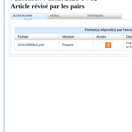
Article révisé par les pairs
ACCÈS EN LIGNE
DÉTAILS
STATISTIQUES
Fichier(s) déposé(s) par l'enc
Fichier
Version
Accès
Des
Full
2210.03658v2.pdf
Preprint
or f