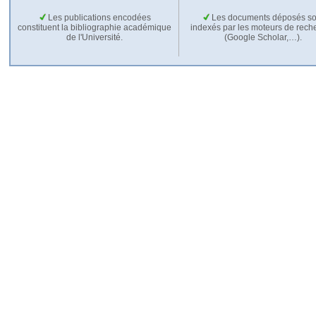
Les publications encodées
Les documents déposés so
constituent la bibliographie académique
indexés par les moteurs de rech
de l'Université.
(Google Scholar,…).