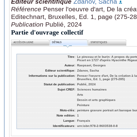
Editeur scientifique
Zdanov, Sacha
Référence
Penser l'oeuvre d'art, De la créa
Editechnart, Bruxelles, Ed. 1, page (275-28
Publication
Publié, 2024
Partie d'ouvrage collectif
ACCÈS EN LIGNE
DÉTAILS
STATISTIQUES
Titre:
Le pinceau et le burin: A propos du port
Picart en 1727 d'après Hyacinthe Rigau
Auteur:
Raepsaet, Georges
Editeur scientifique:
Zdanov, Sacha
Informations sur la publication:
Penser l'oeuvre d'art, De la création à l
Bruxelles, Ed. 1, page (275-285)
Statut de publication:
Publié, 2024
Sujet CREF:
Sciences humaines
Arts
Dessin et arts graphiques
Peinture
Mots-clés:
peinture gravure portrait art baroque bu
Note edition:
1
Langue:
Français
Identificateurs:
urn:isbn:978-2-9603538-0-8