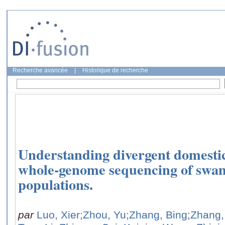
Recherche avancée
|
Historique de recherche
Understanding divergent domestic
whole-genome sequencing of swam
populations.
par
Luo, Xier
;Zhou, Yu
;Zhang, Bing
;Zhang,