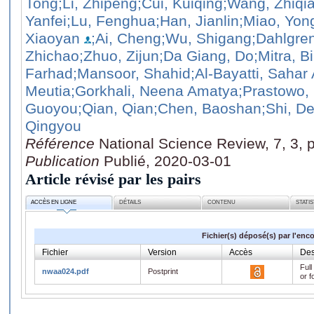
Tong
;Li, Zhipeng
;Cui, Kuiqing
;Wang, Zhiqi
Yanfei
;Lu, Fenghua
;Han, Jianlin
;Miao, Yo
Xiaoyan
;Ai, Cheng
;Wu, Shigang
;Dahlgre
Zhichao
;Zhuo, Zijun
;Da Giang, Do
;Mitra, B
Farhad
;Mansoor, Shahid
;Al-Bayatti, Saha
Meutia
;Gorkhali, Neena Amatya
;Prastowo, 
Guoyou
;Qian, Qian
;Chen, Baoshan
;Shi, D
Qingyou
Référence
National Science Review, 7, 3, 
Publication
Publié, 2020-03-01
Article révisé par les pairs
ACCÈS EN LIGNE
DÉTAILS
CONTENU
STATI
Fichier(s) déposé(s) par l'enc
Fichier
Version
Accès
Des
Full
nwaa024.pdf
Postprint
or f