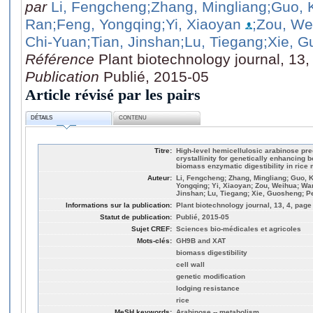
par
Li, Fengcheng
;Zhang, Mingliang
;Guo, 
Ran
;Feng, Yongqing
;Yi, Xiaoyan
;Zou, We
Chi-Yuan
;Tian, Jinshan
;Lu, Tiegang
;Xie, 
Référence
Plant biotechnology journal, 13,
Publication
Publié, 2015-05
Article révisé par les pairs
DÉTAILS
CONTENU
Titre:
High-level hemicellulosic arabinose pre
crystallinity for genetically enhancing 
biomass enzymatic digestibility in rice 
Auteur:
Li, Fengcheng; Zhang, Mingliang; Guo, K
Yongqing; Yi, Xiaoyan; Zou, Weihua; Wan
Jinshan; Lu, Tiegang; Xie, Guosheng; P
Informations sur la publication:
Plant biotechnology journal, 13, 4, page
Statut de publication:
Publié, 2015-05
Sujet CREF:
Sciences bio-médicales et agricoles
Mots-clés:
GH9B and XAT
biomass digestibility
cell wall
genetic modification
lodging resistance
rice
MeSH keywords:
Arabinose -- metabolism