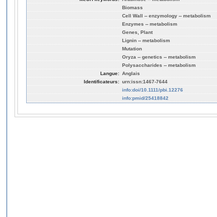
Biomass
Cell Wall -- enzymology -- metabolism
Enzymes -- metabolism
Genes, Plant
Lignin -- metabolism
Mutation
Oryza -- genetics -- metabolism
Polysaccharides -- metabolism
Langue:
Anglais
Identificateurs:
urn:issn:1467-7644
info:doi/10.1111/pbi.12276
info:pmid/25418842