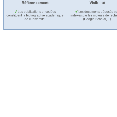
Référencement
Visibilité
Les publications encodées
Les documents déposés so
constituent la bibliographie académique
indexés par les moteurs de rech
de l'Université.
(Google Scholar,…).