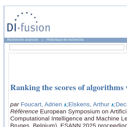
Recherche avancée
|
Historique de recherche
Ranking the scores of algorithms 
par
Foucart, Adrien
;Elskens, Arthur
;Dec
Référence
European Symposium on Artifici
Computational Intelligence and Machine Le
Bruges, Belgium), ESANN 2025 proceeding