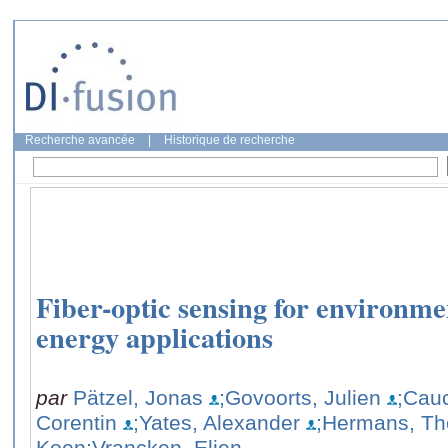
Recherche avancée
|
Historique de recherche
Fiber-optic sensing for environme
energy applications
par
Pätzel, Jonas
;Govoorts, Julien
;Cauc
Corentin
;Yates, Alexander
;Hermans, T
Koen
;Vrancken, Elien