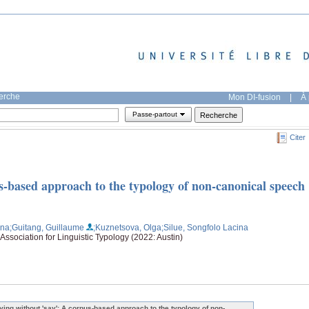
herche
Mon DI-fusion
|
À 
Passe-partout
Citer
s-based approach to the typology of non-canonical speech
ina
;Guitang, Guillaume
;Kuznetsova, Olga
;Silue, Songfolo Lacina
Association for Linguistic Typology (2022: Austin)
ying without 'say': A corpus-based approach to the typology of non-