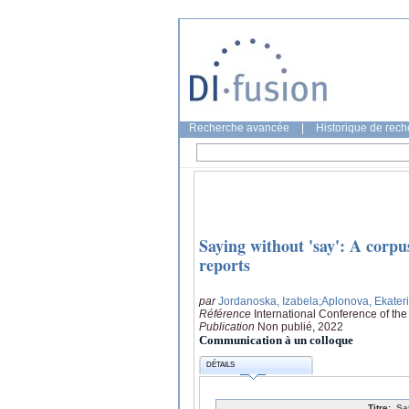
Recherche avancée
|
Historique de rec
Saying without 'say': A corpu
reports
par
Jordanoska, Izabela
;Aplonova, Ekater
Référence
International Conference of the 
Publication
Non publié, 2022
Communication à un colloque
DÉTAILS
Titre:
Sa