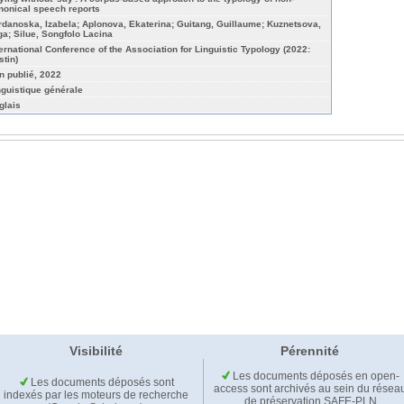
nonical speech reports
rdanoska, Izabela; Aplonova, Ekaterina; Guitang, Guillaume; Kuznetsova,
ga; Silue, Songfolo Lacina
ternational Conference of the Association for Linguistic Typology (2022:
stin)
n publié, 2022
nguistique générale
glais
Visibilité
Pérennité
Les documents déposés en open-
Les documents déposés sont
access sont archivés au sein du résea
indexés par les moteurs de recherche
de préservation SAFE-PLN