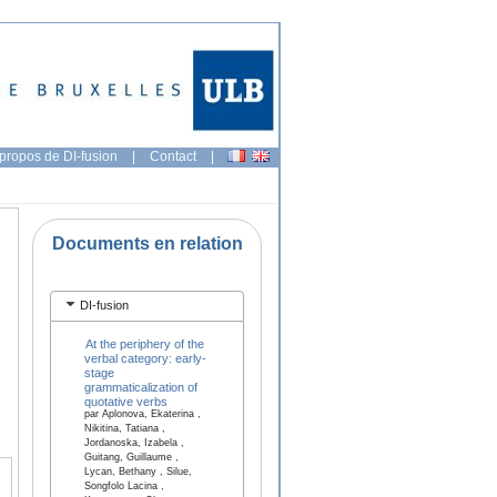
propos de DI-fusion
|
Contact
|
Documents en relation
DI-fusion
At the periphery of the
verbal category: early-
stage
grammaticalization of
quotative verbs
par Aplonova, Ekaterina ,
Nikitina, Tatiana ,
Jordanoska, Izabela ,
Guitang, Guillaume ,
Lycan, Bethany , Silue,
Songfolo Lacina ,