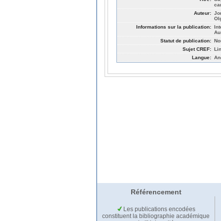
ca
Auteur:
Jo
Ol
Informations sur la publication:
In
Au
Statut de publication:
No
Sujet CREF:
Li
Langue:
An
Référencement
Les publications encodées
constituent la bibliographie académique