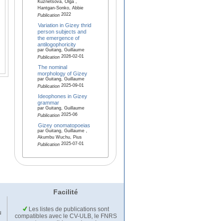
Kuznetsova, Olga ,
Hantgan-Sonko, Abbie
2022
Publication
Variation in Gizey thrid
person subjects and
the emergence of
antilogophoricity
par Guitang, Guillaume
2026-02-01
Publication
The nominal
morphology of Gizey
par Guitang, Guillaume
2025-09-01
Publication
Ideophones in Gizey
grammar
par Guitang, Guillaume
2025-06
Publication
Gizey onomatopoeias
par Guitang, Guillaume ,
Akumbu Wuchu, Pius
2025-07-01
Publication
Facilité
Les listes de publications sont
u
compatibles avec le CV-ULB, le FNRS