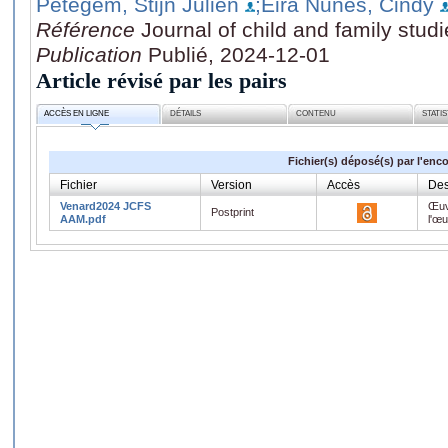
Petegem, Stijn Julien
;Eira Nunes, Cindy
Référence
Journal of child and family stud
Publication
Publié, 2024-12-01
Article révisé par les pairs
ACCÈS EN LIGNE
DÉTAILS
CONTENU
STATI
Fichier(s) déposé(s) par l'enc
Fichier
Version
Accès
Des
Venard2024 JCFS
Œuv
Postprint
AAM.pdf
l'œ