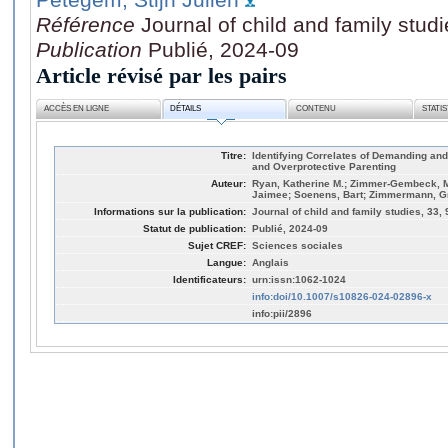
Référence
Journal of child and family stud
Publication
Publié, 2024-09
Article révisé par les pairs
ACCÈS EN LIGNE
DÉTAILS
CONTENU
STATI
Titre:
Identifying Correlates of Demanding an
and Overprotective Parenting
Auteur:
Ryan, Katherine M.; Zimmer-Gembeck, Me
Jaimee; Soenens, Bart; Zimmermann, Gré
Informations sur la publication:
Journal of child and family studies, 33,
Statut de publication:
Publié, 2024-09
Sujet CREF:
Sciences sociales
Langue:
Anglais
Identificateurs:
urn:issn:1062-1024
info:doi/10.1007/s10826-024-02896-x
info:pii/2896