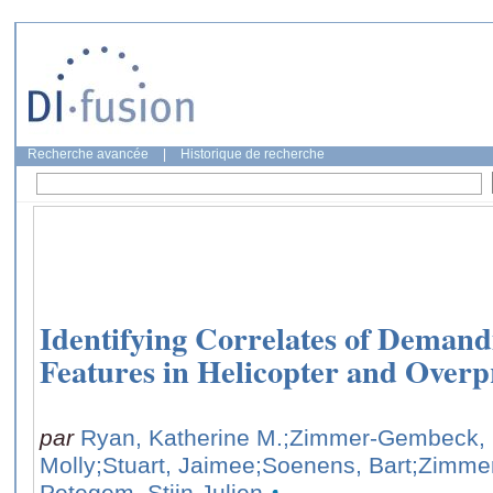
Recherche avancée
|
Historique de recherche
Identifying Correlates of Deman
Features in Helicopter and Overp
par
Ryan, Katherine M.
;Zimmer-Gembeck, 
Molly
;Stuart, Jaimee
;Soenens, Bart
;Zimme
Petegem, Stijn Julien